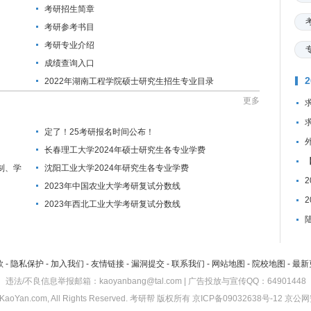
考研招生简章
考研参考书目
考研专业介绍
成绩查询入口
2022年湖南工程学院硕士研究生招生专业目录
更多
定了！25考研报名时间公布！
长春理工大学2024年硕士研究生各专业学费
制、学
沈阳工业大学2024年研究生各专业学费
2023年中国农业大学考研复试分数线
2023年西北工业大学考研复试分数线
款
-
隐私保护
-
加入我们
-
友情链接
-
漏洞提交
-
联系我们
-
网站地图
-
院校地图
-
最新
违法/不良信息举报邮箱：kaoyanbang@tal.com | 广告投放与宣传QQ：64901448
KaoYan.com, All Rights Reserved.
考研帮
版权所有
京ICP备09032638号-12
京公网安