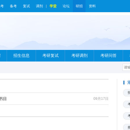
报考
备考
复试
调剂
学堂
论坛
研招
资料
绍
招生信息
考研复试
考研调剂
考研问答
书目
09月17日