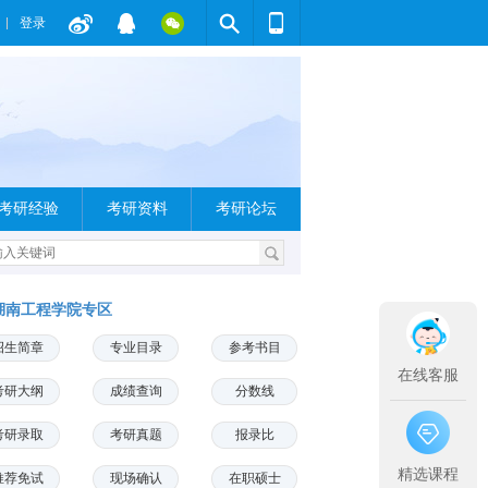
登录
考研经验
考研资料
考研论坛
湖南工程学院专区
招生简章
专业目录
参考书目
在线客服
考研大纲
成绩查询
分数线
考研录取
考研真题
报录比
精选课程
推荐免试
现场确认
在职硕士