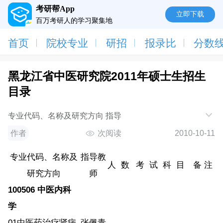
考研帮App
立即下载
百万考研人的学习聚集地
首页
院校专业
研招
报录比
分数
黑龙江省中医研究院2011年硕士生招生
目录
专业代码、名称及研究方向 指导
作者
次阅读
2010-10-11
专业代码、名称及
指导教
人
数
考
试
科
目
备 注
研究方向
师
100506
中医内科
学
01
中医药治疗肾病
张佩青