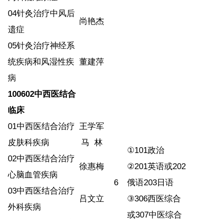
04
针灸治疗中风后
尚艳杰
遗症
05
针灸治疗神经系
统疾病和风湿性疾
董建萍
病
100602
中西医结合
临床
01
中西医结合治疗
王学军
皮肤科疾病
马
林
①
101
政治
02
中西医结合治疗
徐惠梅
②
201
英语或
202
心脑血管疾病
6
俄语
203
日语
03
中西医结合治疗
吕文立
③
306
西医综合
外科疾病
或
307
中医综合