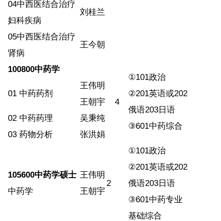
04
中西医结合治疗
刘桂兰
妇科疾病
05
中西医结合治疗
王今朝
肾病
100800
中药学
①
101
政治
王伟明
01
中药药剂
②
201
英语或
202
王朝宇
4
俄语
203
日语
02
中药药理
吴秉纯
③
601
中药综合
03
药物分析
张洪娟
①
101
政治
②
201
英语或
202
105600
中药学硕士
王伟明
2
俄语
203
日语
中药学
王朝宇
③
601
中药专业
基础综合