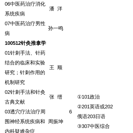
06
中医药治疗消化
潘
洋
系统疾病
07
中医药治疗男性
孙一鸣
病
100512
针灸推拿学
01
针刺手法、针药
结合的临床和实验
王
顺
研究；针刺作用的
机制研究
02
针刺手法和针灸
张
缙
①
101
政治
古典文献
②
201
英语或
202
03
透穴疗法治疗周
6
俄语
203
日语
围神经系统疾病和
周振坤
③
307
中医综合
内科疑难杂症