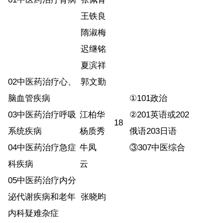
王铁良
隋淑梅
迟继铭
夏滨祥
02
中医药治疗心、
郭文勤
脑血管疾病
①
101
政治
03
中医药治疗呼吸
江柏华
②
201
英语或
202
18
系统疾病
杨质秀
俄语
203
日语
04
中医药治疗急症
牛凤
③
307
中医综合
科疾病
云
05
中医药治疗内分
泌代谢疾病和老年
张晓昀
内科疑难杂症