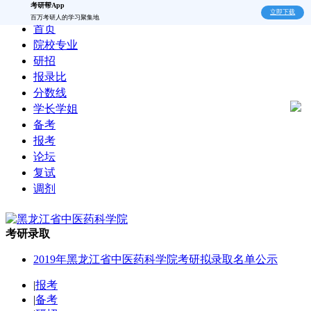
考研帮App
立即下载
百万考研人的学习聚集地
首页
院校专业
研招
报录比
分数线
学长学姐
备考
报考
论坛
复试
调剂
考研录取
2019年黑龙江省中医药科学院考研拟录取名单公示
|
报考
|
备考