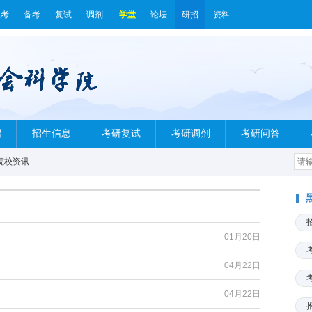
报考
备考
复试
调剂
学堂
论坛
研招
资料
绍
招生信息
考研复试
考研调剂
考研问答
院校资讯
01月20日
04月22日
04月22日