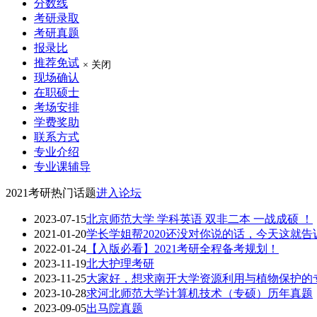
分数线
考研录取
考研真题
报录比
推荐免试
× 关闭
现场确认
在职硕士
考场安排
学费奖助
联系方式
专业介绍
专业课辅导
2021考研热门话题
进入论坛
2023-07-15
北京师范大学 学科英语 双非二本 一战成硕 ！
2021-01-20
学长学姐帮2020还没对你说的话，今天这就告
2022-01-24
【入版必看】2021考研全程备考规划！
2023-11-19
北大护理考研
2023-11-25
大家好，想求南开大学资源利用与植物保护的专业
2023-10-28
求河北师范大学计算机技术（专硕）历年真题
2023-09-05
出马院真题