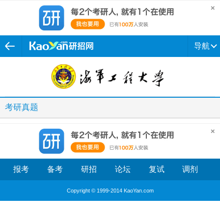
导航
考研真题
报考
备考
研招
论坛
复试
调剂
Copyright © 1999-2014 KaoYan.com