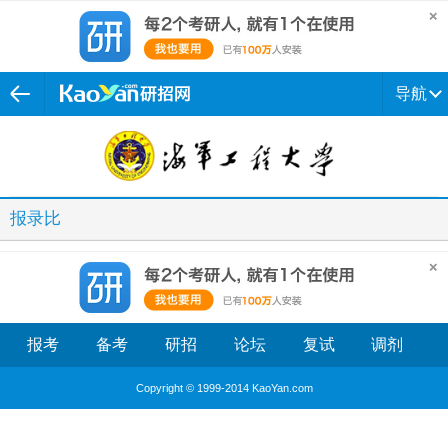
导航
报录比
报考
备考
研招
论坛
复试
调剂
Copyright © 1999-2014 KaoYan.com