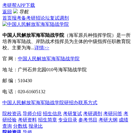
考研帮APP下载
返回
导航
首页
报考
备考
研招
论坛
复试
调剂
中国人民解放军海军陆战学院
（海军原兵种指挥学院）是一所
培养海军陆战、岸防战术指挥员为主体的中级指挥任职教育院
校。主要为海...
详情>>
官 网：
中国人民解放军海军陆战学院
地 址：广州石井北园010号海军陆战学院
邮 编：510430
电 话：020-61605132
中国人民解放军海军陆战学院研招办联系方式
院校资讯
导师介绍
招生信息
考研复试
考研调剂
考研问答
考
研经验
考研资料
招生简章
专业目录
参考书目
考研大纲
成绩
查询
分数线
报录比
院校资讯
导师