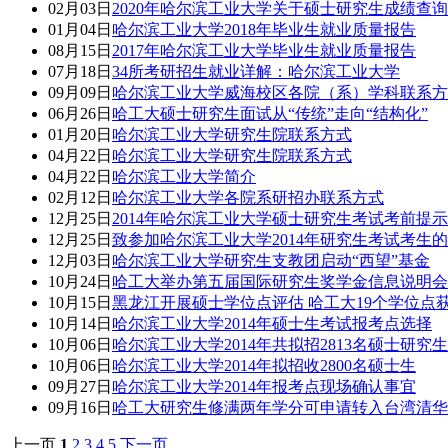
02月03日
2020年哈尔滨工业大学关于硕士研究生成绩查
01月04日
哈尔滨工业大学2018年毕业生就业质量报告
08月15日
2017年哈尔滨工业大学毕业生就业质量报告
07月18日
34所考研招生就业详解：哈尔滨工业大学
09月09日
哈尔滨工业大学威海校区各院（系）学科联系方
06月26日
哈工大硕士研究生面试从“传统”走向“结构化”
01月20日
哈尔滨工业大学研究生院联系方式
04月22日
哈尔滨工业大学研究生院联系方式
04月22日
哈尔滨工业大学简介
02月12日
哈尔滨工业大学各院系研招办联系方式
12月25日
2014年哈尔滨工业大学硕士研究生考试考前提示
12月25日
致参加哈尔滨工业大学2014年研究生考试考生
12月03日
哈尔滨工业大学研究生支教团启动“西望”基金
10月24日
哈工大举办第五届国际研究生奖学金信息说明会
10月15日
黑龙江开展硕士学位点评估 哈工大19个学位点
10月14日
哈尔滨工业大学2014年硕士生考试报考点选择
10月06日
哈尔滨工业大学2014年共拟招2813名硕士研究生
10月06日
哈尔滨工业大学2014年拟招收2800名硕士生
09月27日
哈尔滨工业大学2014年报考点现场确认事宜
09月16日
哈工大研究生修满两年学分可申请转入台湾清华
上一页
1
2
3
4
5
下一页