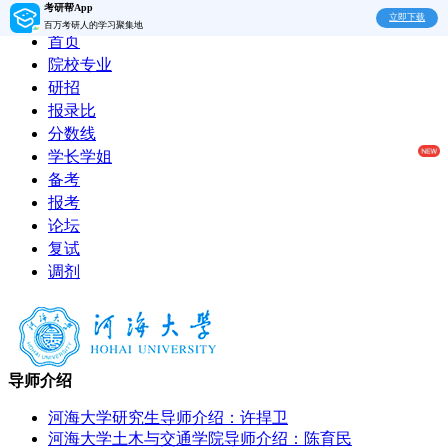
考研帮App
立即下载
百万考研人的学习聚集地
首页
院校专业
研招
报录比
分数线
学长学姐
备考
报考
论坛
复试
调剂
导师介绍
河海大学研究生导师介绍：许捍卫
河海大学土木与交通学院导师介绍：陈育民