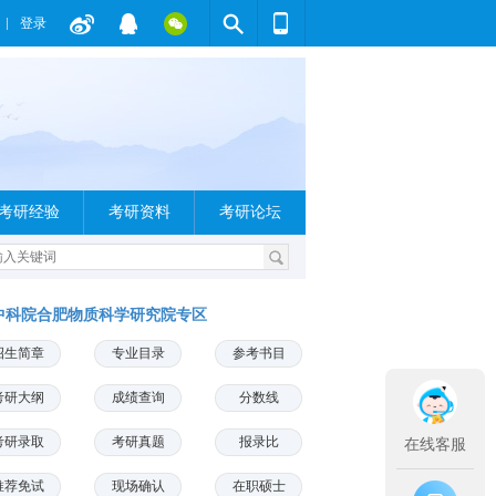
登录
考研经验
考研资料
考研论坛
中科院合肥物质科学研究院专区
招生简章
专业目录
参考书目
考研大纲
成绩查询
分数线
考研录取
考研真题
报录比
在线客服
推荐免试
现场确认
在职硕士