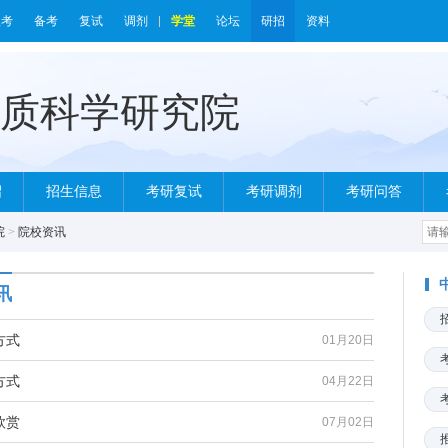
报考
备考
复试
调剂
学堂
论坛
研招
资料
绍
招生信息
考研复试
考研调剂
考研问答
院
>
院校资讯
讯
方式
01月20日
方式
04月22日
欣赏
07月02日