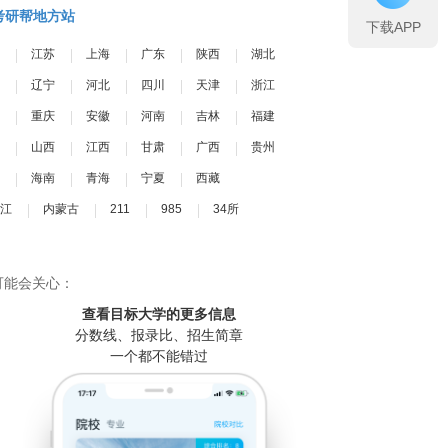
考研帮地方站
下载APP
江苏
上海
广东
陕西
湖北
辽宁
河北
四川
天津
浙江
重庆
安徽
河南
吉林
福建
山西
江西
甘肃
广西
贵州
海南
青海
宁夏
西藏
江
内蒙古
211
985
34所
可能会关心：
查看目标大学
的更多信息
分数线、报录比、招生简章
一个都不能错过