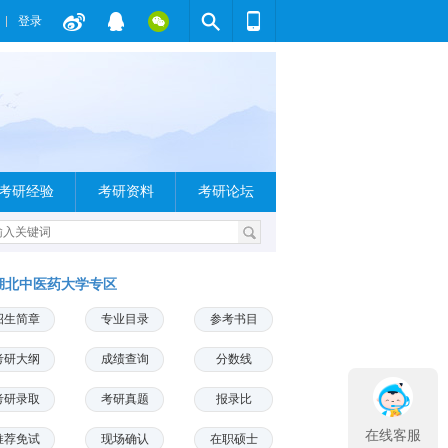
登录
考研经验
考研资料
考研论坛
湖北中医药大学专区
招生简章
专业目录
参考书目
考研大纲
成绩查询
分数线
考研录取
考研真题
报录比
在线客服
推荐免试
现场确认
在职硕士