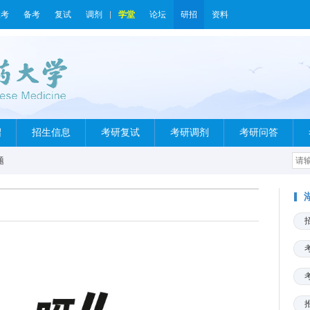
报考
备考
复试
调剂
学堂
论坛
研招
资料
绍
招生信息
考研复试
考研调剂
考研问答
题