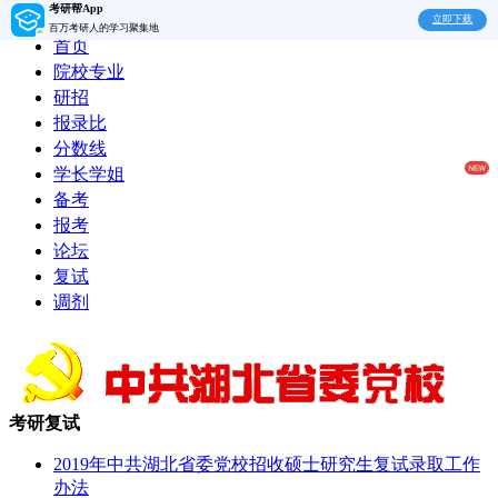
考研帮App
立即下载
百万考研人的学习聚集地
首页
院校专业
研招
报录比
分数线
学长学姐
备考
报考
论坛
复试
调剂
考研复试
2019年中共湖北省委党校招收硕士研究生复试录取工作
办法