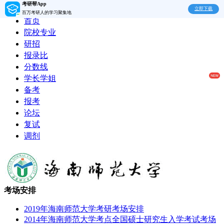
考研帮App
立即下载
百万考研人的学习聚集地
首页
院校专业
研招
报录比
分数线
学长学姐
备考
报考
论坛
复试
调剂
考场安排
2019年海南师范大学考研考场安排
2014年海南师范大学考点全国硕士研究生入学考试考场