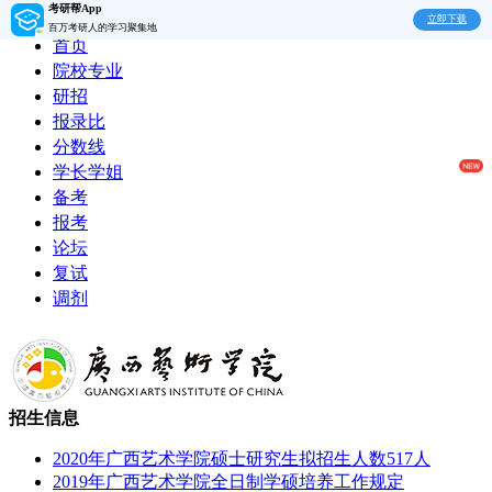
考研帮App
立即下载
百万考研人的学习聚集地
首页
院校专业
研招
报录比
分数线
学长学姐
备考
报考
论坛
复试
调剂
招生信息
2020年广西艺术学院硕士研究生拟招生人数517人
2019年广西艺术学院全日制学硕培养工作规定