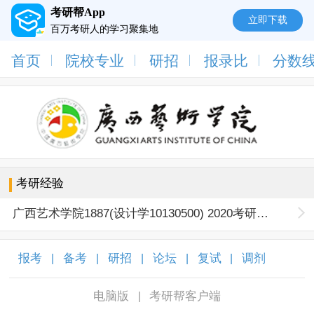
考研帮App
立即下载
百万考研人的学习聚集地
首页
院校专业
研招
报录比
分数
考研经验
广西艺术学院1887(设计学10130500) 2020考研广西艺术学院-设计学-视觉传达研究方向（初试第一名）专业经验贴
报考
备考
研招
论坛
复试
调剂
|
|
|
|
|
|
电脑版
考研帮客户端
|