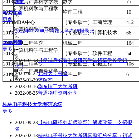
2013
数学与计算科学学院
满面
数学
75
计算机科学与工程学
软件工程
2013
10
相关文章
院
更多
2013
MBA中心
（专业硕士）工商管理
412
计算机科学与工程学
2012年桂林电子科技大学考研报录比
（专业硕士）计算机技术
2013
66
院
2018考研
2013
机电工程学院
机械工程
164
更多
计算机科学与工程学
（专业硕士）软件工程
2013
54
院
2020-07-18
【复试后必看】考研帮学堂招募学长学姐
2013
机电工程学院
（专业硕士）机械工程
106
啦！
电子工程与自动化学
2025-06-22
北科大，科哲
光学工程
2013
6
院
2025-01-29
求解答
2023-03-16
华东理工大学考研
2022-08-25
普通物理资料分享
桂林电子科技大学
考研论坛
更多
2021-09-23
【桂电研招办老师答疑】解读政策、支招报
名
2026-02-13
桂林电子科技大学考研真题汇总分享（初试