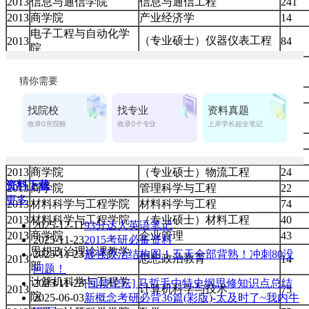
2013
信息与通信学院
信息与通信工程
241
2013
商学院
产业经济学
14
电子工程与自动化学
（专业硕士）仪器仪表工程
2013
84
院
（专业硕士）电子与通信工
信息与通信学院
2013
172
程
2013
商学院
（专业硕士）工业工程
8
电子工程与自动化学
（专业硕士）控制工程
2013
67
院
2013
信息与通信学院
（专业硕士）集成电路工程
6
2013
商学院
（专业硕士）项目管理
5
2013
商学院
（专业硕士）物流工程
24
资料下载
2013
商学院
管理科学与工程
22
更多
2013
材料科学与工程学院
材料科学与工程
74
2013
材料科学与工程学院
（专业硕士）材料工程
40
2025-12-11
93分达人英语笔记
2013
商学院
企业管理
43
2025-11-23
2015考研必备资料
思想政治理论课教学
2025-11-23
最强政治结构图！五天全部背熟！冲刺80没
思想政治教育
2013
14
部
问题！
计算机科学与工程学
2025-11-23
[回馈论坛] 马哲毛中特史纲思修知识点总结
计算机科学与技术
2013
75
院
2025-06-03
新概念考研必背36篇(彩版)-太及时了~我内牛