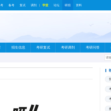
报考
备考
复试
调剂
学堂
论坛
研招
资料
绍
招生信息
考研复试
考研调剂
考研问答