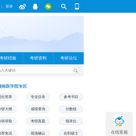
登录
考研经验
考研资料
考研论坛
赣南医学院专区
招生简章
专业目录
参考书目
考研大纲
成绩查询
分数线
考研录取
考研真题
报录比
在线客服
推荐免试
现场确认
在职硕士