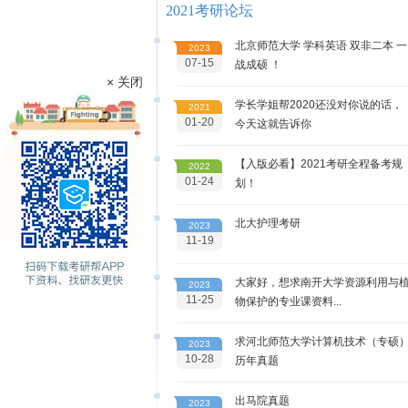
2021考研论坛
北京师范大学 学科英语 双非二本 一
2023
07-15
战成硕 ！
× 关闭
学长学姐帮2020还没对你说的话，
2021
01-20
今天这就告诉你
【入版必看】2021考研全程备考规
2022
01-24
划！
北大护理考研
2023
11-19
大家好，想求南开大学资源利用与
2023
11-25
物保护的专业课资料...
求河北师范大学计算机技术（专硕
2023
10-28
历年真题
出马院真题
2023