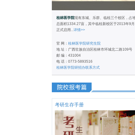
桂林医学院
现有东城、乐群、临桂三个校区，占
总面积1334.27亩，其中临桂新校区于2013年9月
正式启用...
详情>>
官 网：
桂林医学院研究生院
地 址：广西壮族自治区桂林市环城北二路109号
邮 编：431004
电 话：0773-5893516
桂林医学院研招办联系方式
考研生存手册