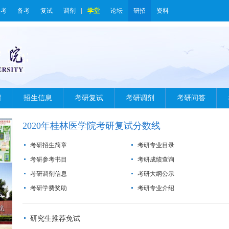
报考
备考
复试
调剂
学堂
论坛
研招
资料
绍
招生信息
考研复试
考研调剂
考研问答
2020年桂林医学院考研复试分数线
考研招生简章
考研专业目录
考研参考书目
考研成绩查询
考研调剂信息
考研大纲公示
考研学费奖助
考研专业介绍
研究生推荐免试