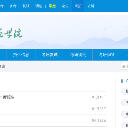
报考
备考
复试
调剂
学堂
论坛
研招
资料
绍
招生信息
考研复试
考研调剂
考研问答
资讯
年度报告
01月19日
01月23日
04月22日