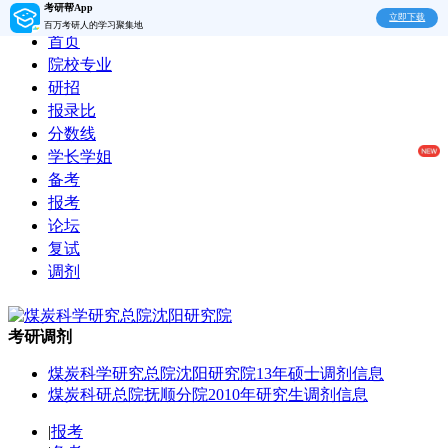
考研帮App
立即下载
百万考研人的学习聚集地
首页
院校专业
研招
报录比
分数线
学长学姐
备考
报考
论坛
复试
调剂
考研调剂
煤炭科学研究总院沈阳研究院13年硕士调剂信息
煤炭科研总院抚顺分院2010年研究生调剂信息
|
报考