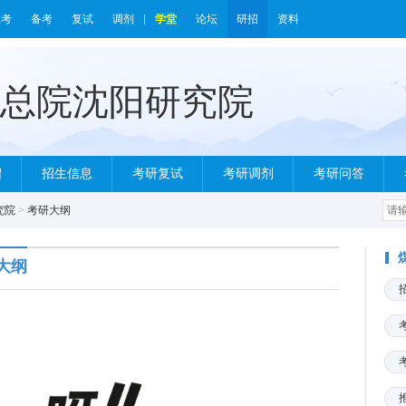
报考
备考
复试
调剂
学堂
论坛
研招
资料
绍
招生信息
考研复试
考研调剂
考研问答
究院
>
考研大纲
大纲