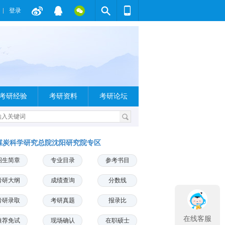
登录
考研经验
考研资料
考研论坛
煤炭科学研究总院沈阳研究院专区
招生简章
专业目录
参考书目
考研大纲
成绩查询
分数线
考研录取
考研真题
报录比
在线客服
推荐免试
现场确认
在职硕士