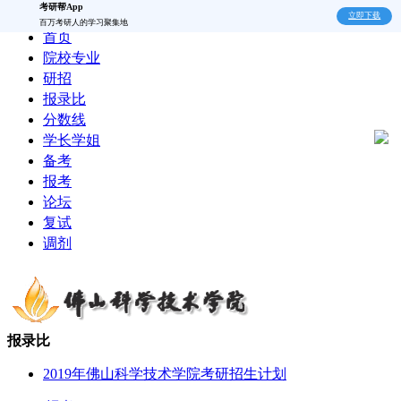
考研帮App
立即下载
百万考研人的学习聚集地
首页
院校专业
研招
报录比
分数线
学长学姐
备考
报考
论坛
复试
调剂
报录比
2019年佛山科学技术学院考研招生计划