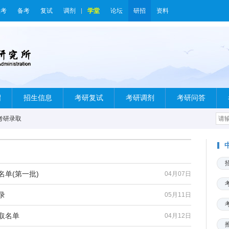
报考
备考
复试
调剂
学堂
论坛
研招
资料
绍
招生信息
考研复试
考研调剂
考研问答
考研录取
名单(第一批)
04月07日
录
05月11日
取名单
04月12日