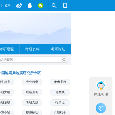
登录
考研经验
考研资料
考研论坛
中国地震局地震研究所专区
招生简章
专业目录
参考书目
考研大纲
成绩查询
分数线
在线客服
考研录取
考研真题
报录比
推荐免试
现场确认
在职硕士