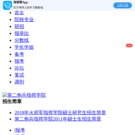
考研帮App
立即下载
百万考研人的学习聚集地
首页
院校专业
研招
报录比
分数线
学长学姐
备考
报考
论坛
复试
调剂
招生简章
2018年火箭军指挥学院硕士研究生招生简章
第二炮兵指挥学院2011年硕士生招生简章
|
报考