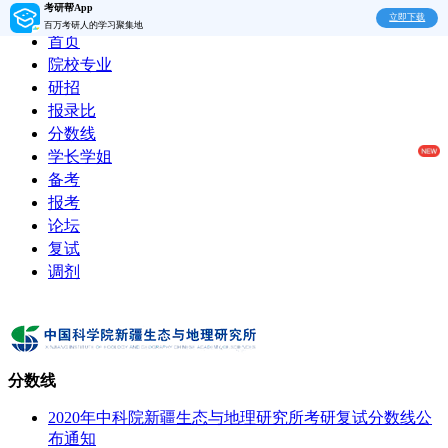
考研帮App
立即下载
百万考研人的学习聚集地
首页
院校专业
研招
报录比
分数线
学长学姐
备考
报考
论坛
复试
调剂
分数线
2020年中科院新疆生态与地理研究所考研复试分数线公
布通知