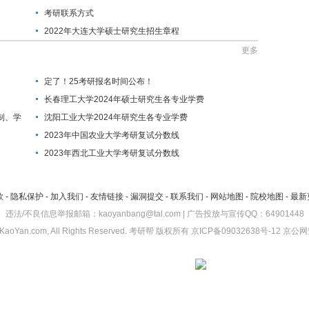
考研联系方式
2022年大连大学硕士研究生招生章程
更多
定了！25考研报名时间公布！
长春理工大学2024年硕士研究生各专业学费
制、学
沈阳工业大学2024年研究生各专业学费
2023年中国农业大学考研复试分数线
2023年西北工业大学考研复试分数线
款
-
隐私保护
-
加入我们
-
友情链接
-
漏洞提交
-
联系我们
-
网站地图
-
院校地图
-
最新
违法/不良信息举报邮箱：kaoyanbang@tal.com | 广告投放与宣传QQ：64901448
KaoYan.com, All Rights Reserved.
考研帮
版权所有
京ICP备09032638号-12
京公网安