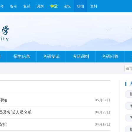
报考
备考
复试
调剂
学堂
论坛
研招
资料
绍
招生信息
考研复试
考研调剂
考研问答
须知
05月07日
人员及复试人员名单
04月23日
安排
04月17日