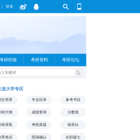
登录
考研经验
考研资料
考研论坛
大连大学专区
招生简章
专业目录
参考书目
考研大纲
成绩查询
分数线
考研录取
考研真题
报录比
推荐免试
现场确认
在职硕士