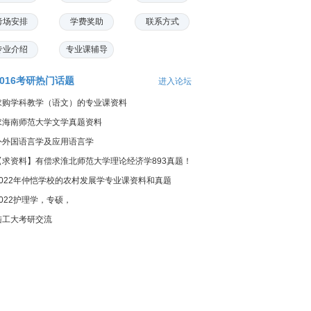
考场安排
学费奖助
联系方式
专业介绍
专业课辅导
2016考研热门话题
进入论坛
求购学科教学（语文）的专业课资料
求海南师范大学文学真题资料
外外国语言学及应用语言学
【求资料】有偿求淮北师范大学理论经济学893真题！
2022年仲恺学校的农村发展学专业课资料和真题
2022护理学，专硕，
陆工大考研交流