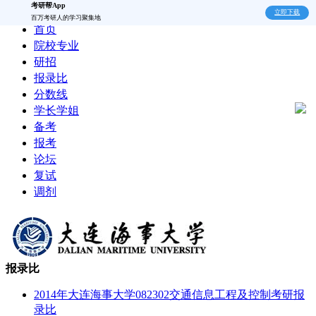
考研帮App
立即下载
百万考研人的学习聚集地
首页
院校专业
研招
报录比
分数线
学长学姐
备考
报考
论坛
复试
调剂
报录比
2014年大连海事大学082302交通信息工程及控制考研报
录比