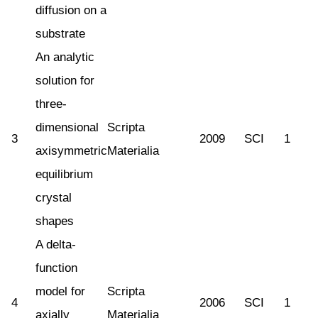
diffusion on a
substrate
An analytic
solution for
three-
dimensional
Scripta
3
2009
SCI
1
axisymmetric
Materialia
equilibrium
crystal
shapes
A delta-
function
model for
Scripta
4
2006
SCI
1
axially
Materialia