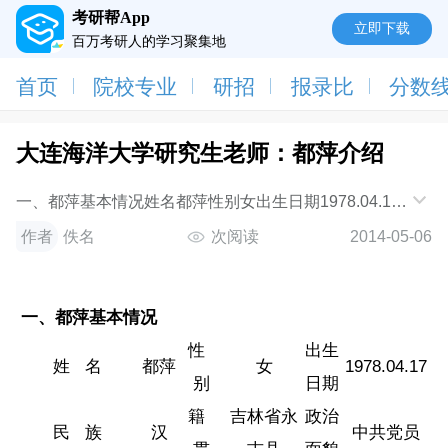
考研帮App
立即下载
百万考研人的学习聚集地
首页
院校专业
研招
报录比
分数
大连海洋大学研究生老师：都萍介绍
一、都萍基本情况姓名都萍性别女出生日期1978.04.17
民族汉籍贯吉林省永吉县政治面貌中共党员专业技术职
作者
佚名
次阅读
2014-05-06
务讲师定职时间2011.10.30行政职务主要研究方向
一、都萍基本情况
性
出生
姓 名
都萍
女
1978.04.17
别
日期
籍
吉林省永
政治
民 族
汉
中共党员