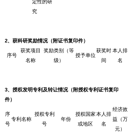
定性的研
究
2
、获科研奖励情况（附证书复印件）
获奖项目
奖励类别（等
获奖时
本人排
序号
授予单位
名称
级）
间
名
3
、授权发明专利及转让情况（附授权专利证书复印
件）
经济效
序
授权专利
授权国家
本人排
专利名称
年份
益（万
号
号
或地区
名
元）