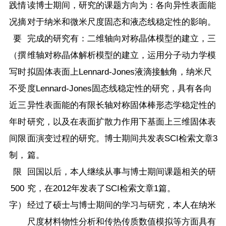
践情
读博士期间，研究的课题方向为：各向异性表面能
况摘
对于纳米和微米尺度固态和液态线稳定性的影响。
要
完成的研究有：二维轴向对称晶体模型的建立，三
（撰
维轴对称晶体解析模型的建立，运用分子动力学模
写时
拟固体表面上Lennard-Jones液滴接触角，纳米尺
不受
度Lennard-Jones固态线稳定性的研究，具有各向
近三
异性表面能的有限长轴对称固体棒形态学稳定性的
年时
研究，以及在表面扩散力作用下基面上三维固体表
间限
面演变过程的研究。博士期间共发表SCI检索文章3
制，
篇。
限
回国以后，本人继续从事与博士期间课题相关的研
500
究，在2012年发表了SCI检索文章1篇。
字）
经过了硕士与博士期间的学习与研究，本人在纳米
尺度材料物性分析和传热传质数值模拟等方面具有