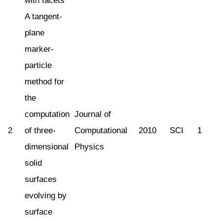
with facets
A tangent-
plane
marker-
particle
method for
the
computation
Journal of
2
of three-
Computational
2010
SCI
1
dimensional
Physics
solid
surfaces
evolving by
surface