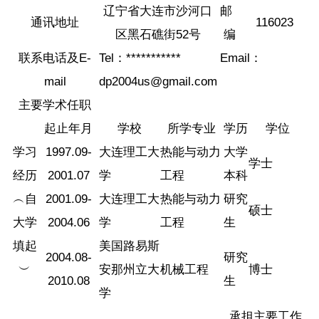
辽宁省大连市沙河口
邮
通讯地址
116023
区黑石礁街52号
编
联系电话及E-
Tel：*********** Email：
mail
dp2004us@gmail.com
主要学术任职
起止年月
学校
所学专业
学历
学位
学习
1997.09-
大连理工大
热能与动力
大学
学士
经历
2001.07
学
工程
本科
︵自
2001.09-
大连理工大
热能与动力
研究
硕士
大学
2004.06
学
工程
生
填起
美国路易斯
2004.08-
研究
︶
安那州立大
机械工程
博士
2010.08
生
学
承担主要工作