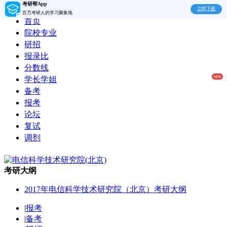
考研帮App
立即下载
百万考研人的学习聚集地
首页
院校专业
研招
报录比
分数线
学长学姐
备考
报考
论坛
复试
调剂
考研大纲
2017年电信科学技术研究院（北京）考研大纲
|
报考
|
备考