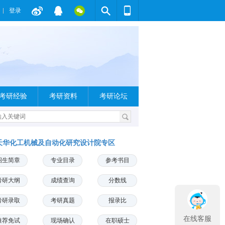
登录
考研经验
考研资料
考研论坛
天华化工机械及自动化研究设计院专区
招生简章
专业目录
参考书目
考研大纲
成绩查询
分数线
考研录取
考研真题
报录比
在线客服
推荐免试
现场确认
在职硕士