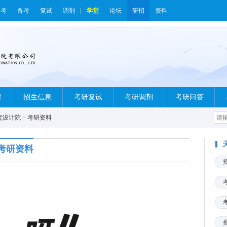
报考
备考
复试
调剂
学堂
论坛
研招
资料
绍
招生信息
考研复试
考研调剂
考研问答
究设计院
>
考研资料
考研资料