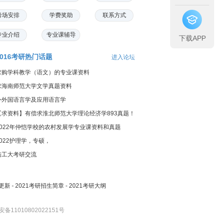
考场安排
学费奖助
联系方式
专业介绍
专业课辅导
下载APP
2016考研热门话题
进入论坛
求购学科教学（语文）的专业课资料
求海南师范大学文学真题资料
外外国语言学及应用语言学
【求资料】有偿求淮北师范大学理论经济学893真题！
2022年仲恺学校的农村发展学专业课资料和真题
2022护理学，专硕，
陆工大考研交流
更新
-
2021考研招生简章
-
2021考研大纲
备11010802022151号