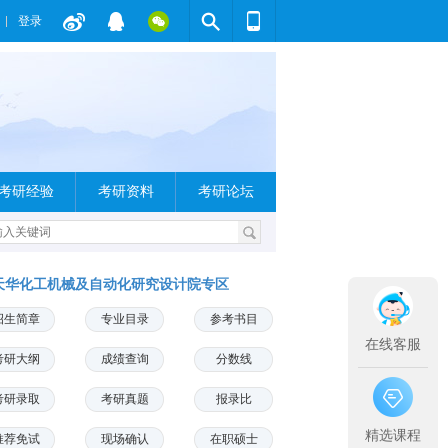
登录
考研经验
考研资料
考研论坛
天华化工机械及自动化研究设计院专区
招生简章
专业目录
参考书目
在线客服
考研大纲
成绩查询
分数线
考研录取
考研真题
报录比
精选课程
推荐免试
现场确认
在职硕士