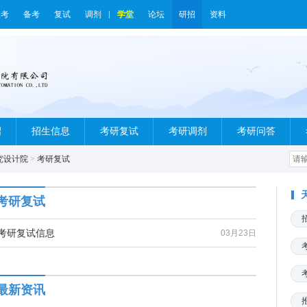
报考
备考
复试
调剂
学堂
论坛
研招
资料
绍
招生信息
考研复试
考研调剂
考研问答
究设计院
>
考研复试
考研复试
院考研复试信息
03月23日
最新资讯