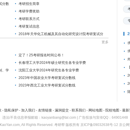
试分数
考研招生简章
考研学费奖助
考研联系方式
考研复试信息
2018年天华化工机械及其自动化研究设计院考研复试分
数线公布通知
更多
定了！25考研报名时间公布！
长春理工大学2024年硕士研究生各专业学费
制、学
沈阳工业大学2024年研究生各专业学费
2023年中国农业大学考研复试分数线
2023年西北工业大学考研复试分数线
款
-
隐私保护
-
加入我们
-
友情链接
-
漏洞提交
-
联系我们
-
网站地图
-
院校地图
-
最新
违法/不良信息举报邮箱：kaoyanbang@tal.com | 广告投放与宣传QQ：64901448
KaoYan.com, All Rights Reserved.
考研帮
版权所有
京ICP备09032638号-12
京公网安