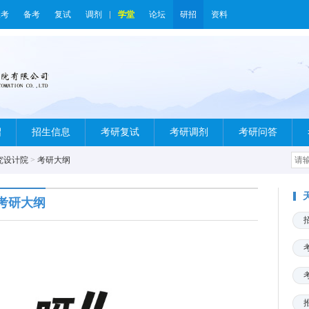
报考
备考
复试
调剂
学堂
论坛
研招
资料
绍
招生信息
考研复试
考研调剂
考研问答
究设计院
>
考研大纲
考研大纲