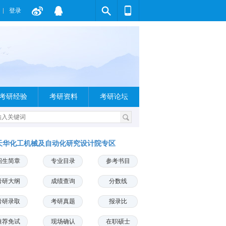
登录
考研经验
考研资料
考研论坛
天华化工机械及自动化研究设计院专区
招生简章
专业目录
参考书目
考研大纲
成绩查询
分数线
考研录取
考研真题
报录比
推荐免试
现场确认
在职硕士