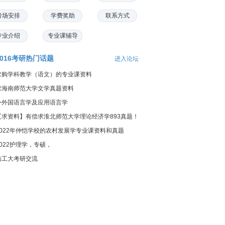
考场安排
学费奖助
联系方式
专业介绍
专业课辅导
2016考研热门话题
进入论坛
求购学科教学（语文）的专业课资料
求海南师范大学文学真题资料
外外国语言学及应用语言学
【求资料】有偿求淮北师范大学理论经济学893真题！
2022年仲恺学校的农村发展学专业课资料和真题
2022护理学，专硕，
陆工大考研交流