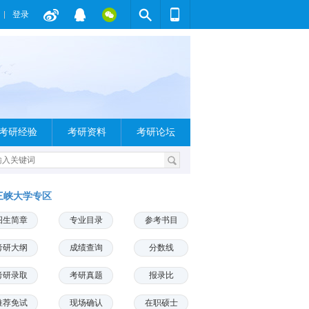
登录
考研经验
考研资料
考研论坛
三峡大学专区
招生简章
专业目录
参考书目
考研大纲
成绩查询
分数线
考研录取
考研真题
报录比
推荐免试
现场确认
在职硕士