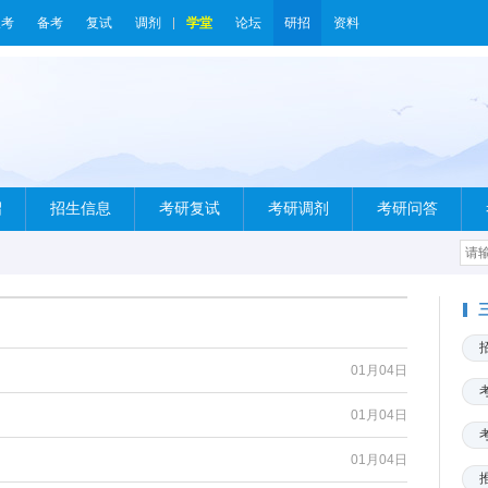
报考
备考
复试
调剂
学堂
论坛
研招
资料
绍
招生信息
考研复试
考研调剂
考研问答
01月04日
01月04日
01月04日