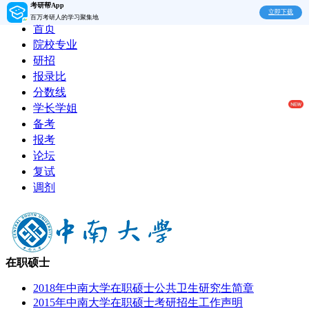
考研帮App
立即下载
百万考研人的学习聚集地
首页
院校专业
研招
报录比
分数线
学长学姐
备考
报考
论坛
复试
调剂
在职硕士
2018年中南大学在职硕士公共卫生研究生简章
2015年中南大学在职硕士考研招生工作声明