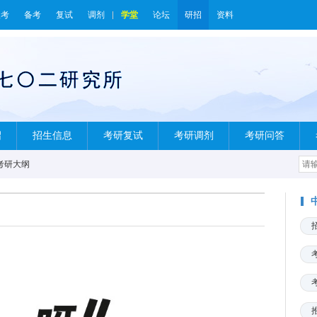
报考
备考
复试
调剂
学堂
论坛
研招
资料
绍
招生信息
考研复试
考研调剂
考研问答
考研大纲