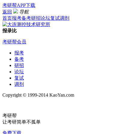
考研帮APP下载
返回
导航
首页
报考
备考
研招
论坛
复试
调剂
报录比
考研帮会员
报考
备考
研招
论坛
复试
调剂
Copyright © 1999-2014 KaoYan.com
考研帮
让考研简单不孤单
免费下载