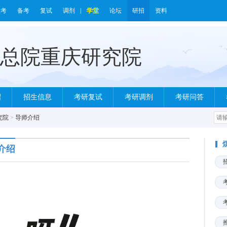
报考
备考
复试
调剂
学堂
论坛
研招
资料
绍
招生信息
考研复试
考研调剂
考研问答
究院
>
导师介绍
介绍