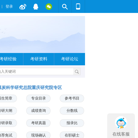
登录
考研经验
考研资料
考研论坛
煤炭科学研究总院重庆研究院专区
招生简章
专业目录
参考书目
考研大纲
成绩查询
分数线
考研录取
考研真题
报录比
在线客服
推荐免试
现场确认
在职硕士