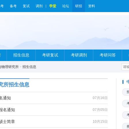
报考
备考
复试
调剂
学堂
论坛
研招
资料
绍
招生信息
考研复试
考研调剂
考研问答
与物理研究所
>
招生信息
究所招生信息
名通知
07月16日
报名通知
07月05日
硕士简章
10月15日