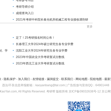
考研参考书目
考研导师介绍
成绩查询入口
2021年考研中科院长春光机所机械工程专业接收调剂研
究生的通知
更多
定了！25考研报名时间公布！
长春理工大学2024年硕士研究生各专业学费
制、学
沈阳工业大学2024年研究生各专业学费
2023年中国农业大学考研复试分数线
2023年西北工业大学考研复试分数线
款
-
隐私保护
-
加入我们
-
友情链接
-
漏洞提交
-
联系我们
-
网站地图
-
院校地图
-
最新
违法/不良信息举报邮箱：kaoyanbang@tal.com | 广告投放与宣传QQ：64901448
KaoYan.com, All Rights Reserved.
考研帮
版权所有
京ICP备09032638号-12
京公网安