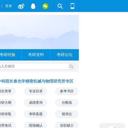
登录
考研经验
考研资料
考研论坛
中科院长春光学精密机械与物理研究所专区
招生简章
专业目录
参考书目
考研大纲
成绩查询
分数线
考研录取
考研真题
报录比
推荐免试
现场确认
在职硕士