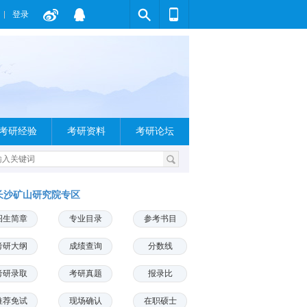
登录
考研经验
考研资料
考研论坛
长沙矿山研究院专区
招生简章
专业目录
参考书目
考研大纲
成绩查询
分数线
考研录取
考研真题
报录比
推荐免试
现场确认
在职硕士