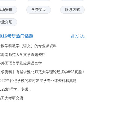
考场安排
学费奖助
联系方式
专业介绍
2016考研热门话题
进入论坛
求购学科教学（语文）的专业课资料
求海南师范大学文学真题资料
外外国语言学及应用语言学
【求资料】有偿求淮北师范大学理论经济学893真题！
2022年仲恺学校的农村发展学专业课资料和真题
2022护理学，专硕，
陆工大考研交流