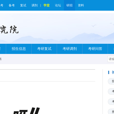
报考
备考
复试
调剂
学堂
论坛
研招
资料
绍
招生信息
考研复试
考研调剂
考研问答
料