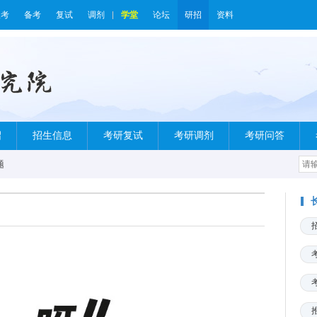
报考
备考
复试
调剂
学堂
论坛
研招
资料
绍
招生信息
考研复试
考研调剂
考研问答
题