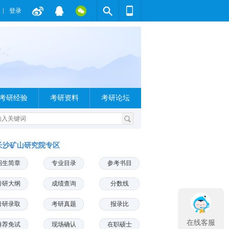
登录
考研经验
考研资料
考研论坛
长沙矿山研究院专区
招生简章
专业目录
参考书目
考研大纲
成绩查询
分数线
考研录取
考研真题
报录比
在线客服
推荐免试
现场确认
在职硕士