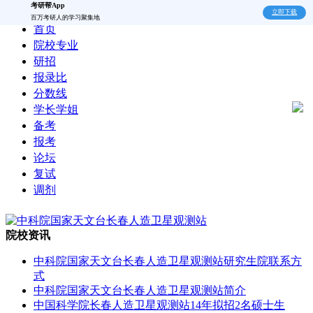
考研帮App
立即下载
百万考研人的学习聚集地
首页
院校专业
研招
报录比
分数线
学长学姐
备考
报考
论坛
复试
调剂
院校资讯
中科院国家天文台长春人造卫星观测站研究生院联系方
式
中科院国家天文台长春人造卫星观测站简介
中国科学院长春人造卫星观测站14年拟招2名硕士生