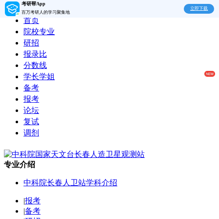
考研帮App
立即下载
百万考研人的学习聚集地
首页
院校专业
研招
报录比
分数线
学长学姐
备考
报考
论坛
复试
调剂
专业介绍
中科院长春人卫站学科介绍
|
报考
|
备考