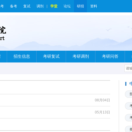
报考
备考
复试
调剂
学堂
论坛
研招
资料
绍
招生信息
考研复试
考研调剂
考研问答
08月04日
05月13日