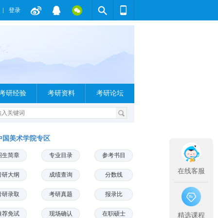
登录
考研经验
考研资料
考研论坛
中国美术学院专区
招生简章
专业目录
参考书目
在线客服
考研大纲
成绩查询
分数线
考研录取
考研真题
报录比
推荐免试
现场确认
在职硕士
精选课程