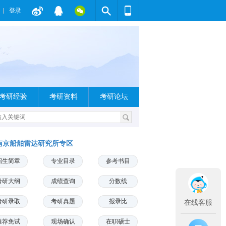
登录
考研经验
考研资料
考研论坛
南京船舶雷达研究所专区
招生简章
专业目录
参考书目
考研大纲
成绩查询
分数线
考研录取
考研真题
报录比
在线客服
推荐免试
现场确认
在职硕士