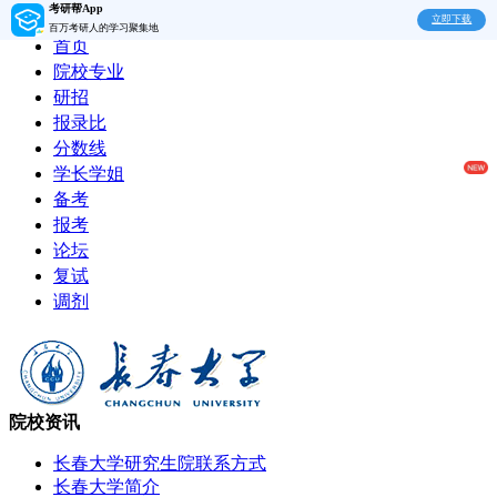
考研帮App
立即下载
百万考研人的学习聚集地
首页
院校专业
研招
报录比
分数线
学长学姐
备考
报考
论坛
复试
调剂
院校资讯
长春大学研究生院联系方式
长春大学简介