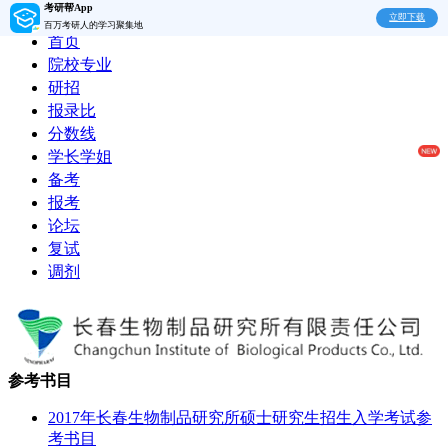
考研帮App
立即下载
百万考研人的学习聚集地
首页
院校专业
研招
报录比
分数线
学长学姐
备考
报考
论坛
复试
调剂
参考书目
2017年长春生物制品研究所硕士研究生招生入学考试参
考书目