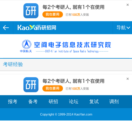
导航
考研经验
报考
备考
研招
论坛
复试
调剂
Copyright © 1999-2014 KaoYan.com