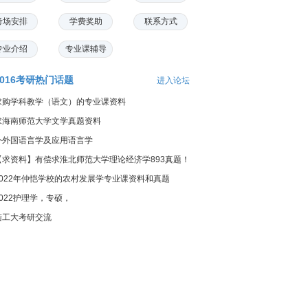
考场安排
学费奖助
联系方式
专业介绍
专业课辅导
2016考研热门话题
进入论坛
求购学科教学（语文）的专业课资料
求海南师范大学文学真题资料
外外国语言学及应用语言学
【求资料】有偿求淮北师范大学理论经济学893真题！
2022年仲恺学校的农村发展学专业课资料和真题
2022护理学，专硕，
陆工大考研交流