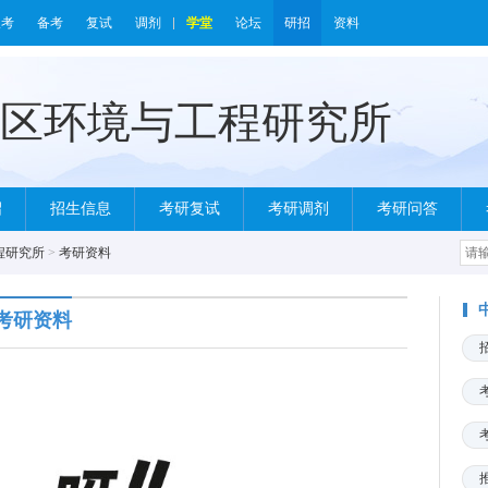
报考
备考
复试
调剂
学堂
论坛
研招
资料
绍
招生信息
考研复试
考研调剂
考研问答
程研究所
>
考研资料
考研资料