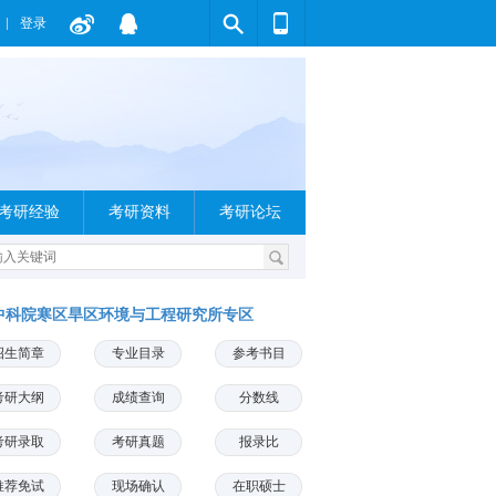
登录
考研经验
考研资料
考研论坛
中科院寒区旱区环境与工程研究所专区
招生简章
专业目录
参考书目
考研大纲
成绩查询
分数线
考研录取
考研真题
报录比
推荐免试
现场确认
在职硕士